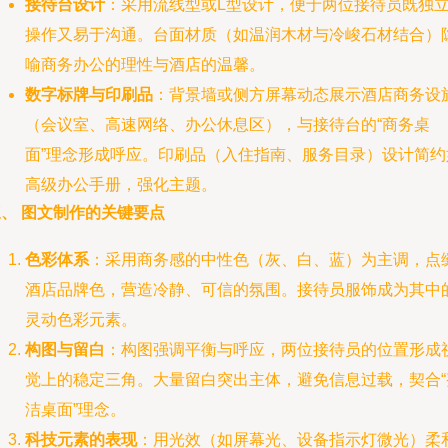
接待台设计
：采用流线型或L型设计，便于两位接待员既独
操作又易于沟通。台面材质（如温润木材与冷峻石材结合）
喻商务办公的理性与酒店的温馨。
数字标牌与印刷品
：背景墙或侧方屏幕动态展示酒店商务设
（会议室、高速网络、办公休息区），与接待台的“商务桌
面”理念形成呼应。印刷品（入住指南、服务目录）设计简约
高级办公手册，强化主题。
、 图文制作的关键要点
色彩体系
：采用商务感的中性色（灰、白、蓝）为主调，点
酒店品牌色，营造冷静、可信的氛围。接待员服饰成为其中
灵动色彩元素。
构图与留白
：构图强调平衡与呼应，两位接待员的位置形成
觉上的稳定三角。大量留白突出主体，避免信息过载，契合“
洁桌面”理念。
科技元素的表现
：用光效（如屏幕光、设备指示灯微光）柔