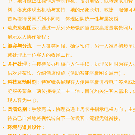
中，她可能正在操作房卡制作机、接听电话，或转身取用资
料，姿态体现出机动与支持。她的形象亲切、敏捷，服饰可
首席接待员同系列不同款，体现团队统一性与层次感。
动态流程图示
：通过一系列分步骤的插图或高质量实景照片
展示双人协作流程：
迎宾与分流
：一人微笑问候、确认预订，另一人准备初步单
或处理上一位客人的收尾工作。
并行处理
：主接待员办理核心入住手续，协理员同时为客人
供欢迎茶饮、介绍酒店设施（借助智能平板图文展示）。
科技互动时刻
：特写镜头展现客人使用平板进行电子签名或
览服务菜单，两位接待员一主一辅，目光均关注客人需求，
现以客为中心。
圆满送别
：手续完成，协理员递上房卡并指示电梯方向，主
待员已自然地将视线转向下一位候客，流程无缝衔接。
环境与道具设计
：