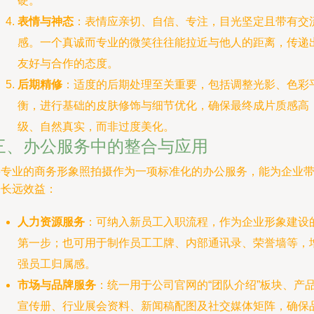
硬。
表情与神态
：表情应亲切、自信、专注，目光坚定且带有交
感。一个真诚而专业的微笑往往能拉近与他人的距离，传递
友好与合作的态度。
后期精修
：适度的后期处理至关重要，包括调整光影、色彩
衡，进行基础的皮肤修饰与细节优化，确保最终成片质感高
级、自然真实，而非过度美化。
三、办公服务中的整合与应用
将专业的商务形象照拍摄作为一项标准化的办公服务，能为企业
来长远效益：
人力资源服务
：可纳入新员工入职流程，作为企业形象建设
第一步；也可用于制作员工工牌、内部通讯录、荣誉墙等，
强员工归属感。
市场与品牌服务
：统一用于公司官网的“团队介绍”板块、产
宣传册、行业展会资料、新闻稿配图及社交媒体矩阵，确保